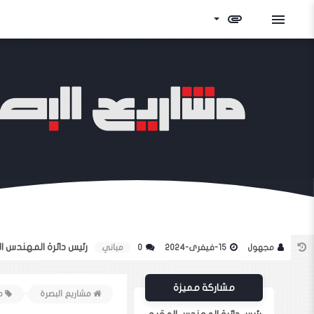
attachment
menu
رئيس دائرة المهندس 
مجهول
15-فيفرى-2024
0
مباني
مشاركة مميزة
مشاريع البصرة
مش