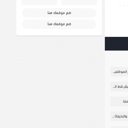
ضع موقعك هنا
ضع موقعك هنا
شركة ابابيل الهندسية تبدأ أعمال البنية التحتية لأفراز الموظفين في البصرة: بدء التبليط وتحسين غرف المحولات وتصفير طبقة تحت الأساس
استنفار تام وتقدم ملحوظ في مشروع تطوير كورنيش شط العرب في البصرة بتنفيذ شركات سهل العراق
اعمال البنى التحتية الكاملة لأفراز الاساتذة (الطوبة والنخيلة) البصرة