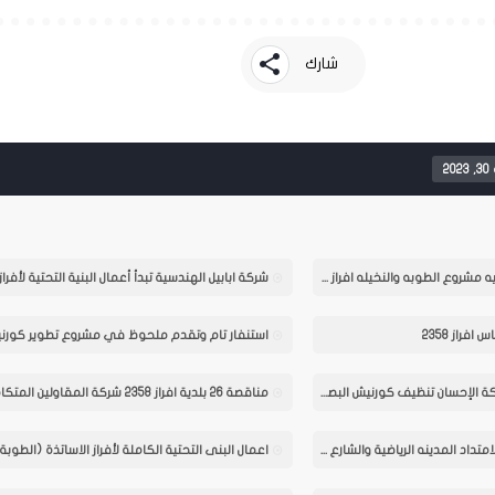
share
شارك
20
اعمال شركه ماء السماء الدوليه مشروع الطوبه والنخيله افراز النفط
فراز 2358
بتوجيه من محافظ البصرة شركة الإحسان تنظيف كورنيش البصرة خلال ايام عيد الاضحى
مناقصة 26 بلدية افراز 2358 شركة المقاولين المتكاملة
لمشروع أعمال البنى التحتية لامتداد المدينه الرياضية والشارع المجاور