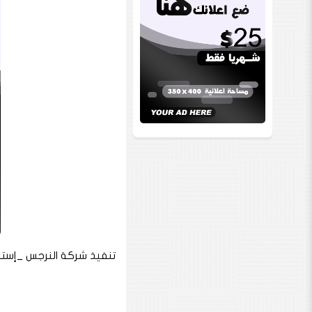
تنفيذ شركة النرجس _إستم