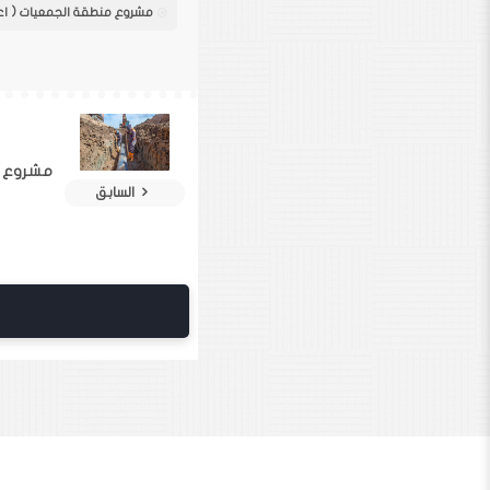
مشروع أع
السابق