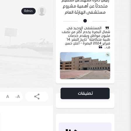
رئيس دائرة المهندس المقيم
متحدثاً عن أهمية مشروع
Admin
مستشفى الهارثة العام
المستشفى الوحيد في
شمال البصرة يخدم أكثر من نصف
مليون مواطن ويقدم خدمات
طبية متكاملة" تاريخ النشر: 14
فبراير 2024 البصرة - أعلن حسن
ف...
تصنيفات
share
A
-
A