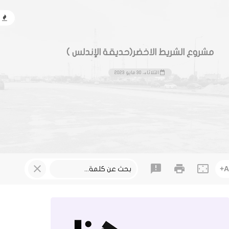
مشروع الشريط الاخضر(حديقة الإندلس )
الثلاثاء، 30 مايو 2023
close
announcement
print
settings_overscan
+
A